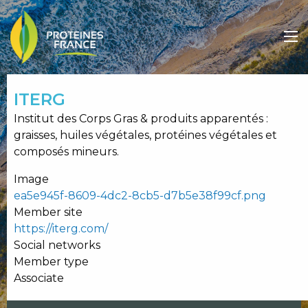
Aller
au
contenu
principal
ITERG
Institut des Corps Gras & produits apparentés :
graisses, huiles végétales, protéines végétales et
composés mineurs.
Image
ea5e945f-8609-4dc2-8cb5-d7b5e38f99cf.png
Member site
https://iterg.com/
Social networks
Member type
Associate